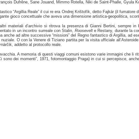
z, François Dufrêne, Sane Jouand, Mimmo Rotella, Niki de Saint-Phalle, Gyula
tico “Argillia Reale” il cui re era Ondrej Krištofík, detto Fajkár (il fumatore di
agante gioco concettuale che aveva una dimensione artistica-geopolitica, scon
ri materiali d’archivio si ritrova la presenza di Gianni Bertini, sempre in b
entato in un incontro surreale con Stalin,
Roosevelt
e Restany, durante la con
pa anche
ad altre successive “missioni” del Regno fantastico di Argillia, ad 
nuziale. O con la Venere di Tiziano partita per la visita ufficiale all’Astero
nárčik, addetto al protocollo reale.
ovacchia. A memoria di questi viaggi comuni esistono varie immagini che li ritr
Ci sono dei momenti”, 1971, fotomontaggio Praga) in cui si percepisce, anche