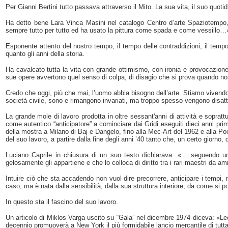
Per Gianni Bertini tutto passava attraverso il Mito. La sua vita, il suo quotid
Ha detto bene Lara Vinca Masini nel catalogo Centro d’arte Spaziotempo,
sempre tutto per tutto ed ha usato la pittura come spada e come vessillo…
Esponente attento del nostro tempo, il tempo delle contraddizioni, il tempo d
quanto gli anni della storia.
Ha cavalcato tutta la vita con grande ottimismo, con ironia e provocazione,
sue opere avvertono quel senso di colpa, di disagio che si prova quando non 
Credo che oggi, più che mai, l’uomo abbia bisogno dell’arte. Stiamo vivendo
società civile, sono e rimangono invariati, ma troppo spesso vengono disatt
La grande mole di lavoro prodotta in oltre sessant'anni di attività e sopra
come autentico “anticipatore” a cominciare dai Gridi eseguiti dieci anni p
della mostra a Milano di Baj e Dangelo, fino alla Mec-Art del 1962 e alla P
del suo lavoro, a partire dalla fine degli anni ’40 tanto che, un certo giorn
Luciano Caprile in chiusura di un suo testo dichiarava: «… seguendo una
gelosamente gli appartiene e che lo colloca di diritto tra i rari maestri da am
Intuire ciò che sta accadendo non vuol dire precorrere, anticipare i tempi, 
caso, ma è nata dalla sensibilità, dalla sua struttura interiore, da come si p
In questo sta il fascino del suo lavoro.
Un articolo di Miklos Varga uscito su “Gala” nel dicembre 1974 diceva: «Leo 
decennio promuoverà a New York il più formidabile lancio mercantile di tutta 