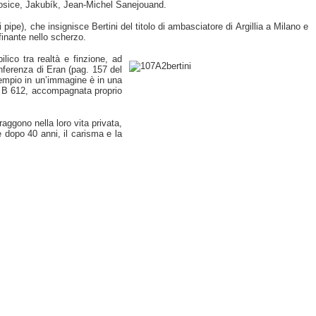
 Kosice, Jakubík, Jean-Michel Sanejouand.
 pipe), che insignisce Bertini del titolo di ambasciatore di Argillia a Milano e
finante nello scherzo.
ilico tra realtà e finzione, ad
ferenza di Eran (pag. 157 del
esempio in un’immagine è in una
ide B 612, accompagnata proprio
aggono nella loro vita privata,
 dopo 40 anni, il carisma e la