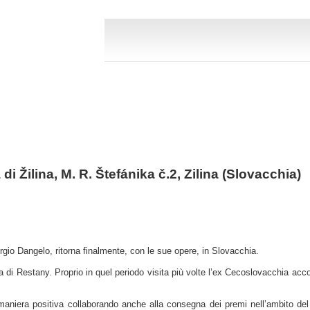
à di Žilina, M. R. Štefánika č.2, Zilina (Slovacchia)
io Dangelo, ritorna finalmente, con le sue opere, in Slovacchia.
ola di Restany. Proprio in quel periodo visita più volte l’ex Cecoslovacchia ac
 in maniera positiva collaborando anche alla consegna dei premi nell’ambito 