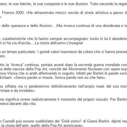
iano, le sue fatiche, le sue conquiste e le sue illusioni. Tutto secondo la regol
 Firenze 2000: «Ha attraversato mezzo secolo di storia artistica a passo d
».
elle speranze e delle illusioni... Alla ricerca continua di una desiderata e t
 caratteristiche che lo hanno sempre accompagnato: insito in lui il desiderio
si ha via d'uscita... La storia dell'uomo c'insegna!
 un tempo particolare. I grandi valori trasmessi da coloro che ci hanno preced
esi.
ttutto la “ricerca” continua, portata avanti dopo la seconda guerra mondiale c
rima della nascita della Pop Art, nonché del Movimento Nucleare con opere es
oesia Visiva che si andò affermando in seguito. Infatti per Bertini le parole 
o, dichiarò: «Senza parole si muore. Senza parole non so che fare».
 siffatta via ci perderemmo definitivamente nell’ampio mare del suo mond
mirare e da invidiare».
ma significa vivere realisticamente il momento del proprio vissuto. Per Bertin
oneva davanti alla vita.
Castelli può essere soddisfatto dei “Gridi storici“ di Gianni Bertini, dipinti 
la storia dell’arte: quello della Pop Art americana».