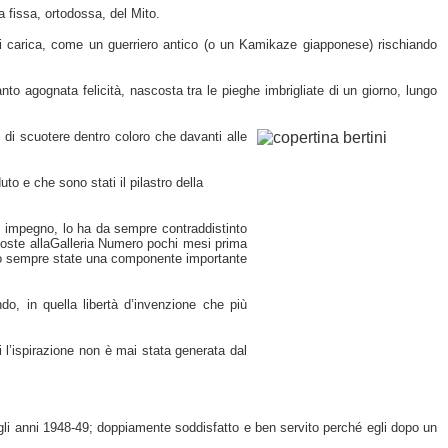
a fissa, ortodossa, del Mito.
i carica, come un guerriero antico (o un Kamikaze giapponese) rischiando
anto agognata felicità, nascosta tra le pieghe imbrigliate di un giorno, lungo
 di scuotere dentro coloro che davanti alle
uto e che sono stati il
pilastro della
on impegno, lo ha da sempre contraddistinto
poste allaGalleria Numero pochi mesi prima
sono sempre state una componente importante
o, in quella libertà d’invenzione che più
i l’ispirazione non è mai stata
generata dal
negli anni 1948-49; doppiamente soddisfatto e ben servito perché egli dopo un