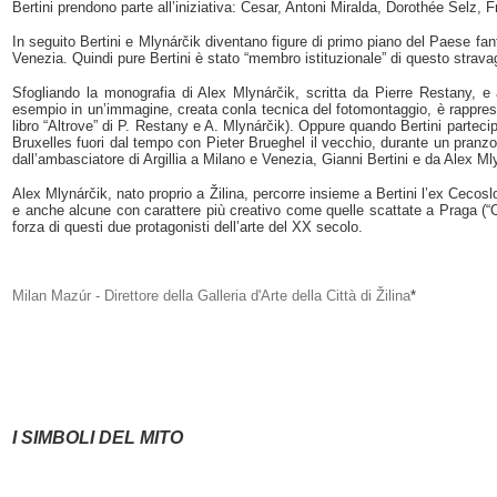
Bertini prendono parte all’iniziativa: Cesar, Antoni Miralda, Dorothée Sel
In seguito Bertini e Mlynárčik diventano figure di primo piano del Paese fantas
Venezia. Quindi pure Bertini è stato “membro istituzionale” di questo strav
Sfogliando la monografia di Alex Mlynárčik, scritta da Pierre Restany, e alt
esempio in un’immagine, creata con
l
a tecnica del fotomontaggio, è rappres
libro “Altrove” di P. Restany e A. Mlynárčik). Oppure quando Bertini parte
ci
Bruxelles fuori dal tempo con Pieter Brueghel il
vecchio, durante un pranzo 
dall’ambasciatore di Argillia a Milano e Venezia, Gianni Bertini e da Alex Mly
Alex Mlynárčik, nato proprio a Žilina, percorre insieme a Bertini l’ex Cecosl
e anche alcune con carattere più creativo come quelle scattate a Praga (“
forza di questi due protagonisti dell’arte del XX secolo.
Milan Mazúr - Direttore della Galleria d'Arte della Città di Žilina
*
I SIMBOLI DEL MITO