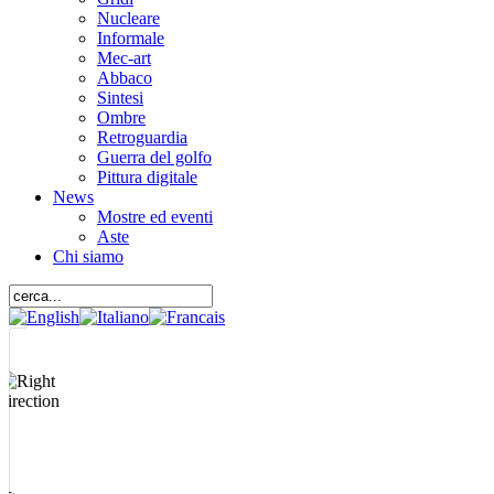
Nucleare
Informale
Mec-art
Abbaco
Sintesi
Ombre
Retroguardia
Guerra del golfo
Pittura digitale
News
Mostre ed eventi
Aste
Chi siamo