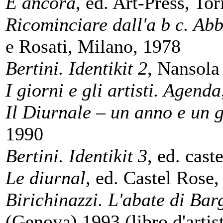
E ancora
, ed. Art-Press, To
Ricominciare dall'a b c. Ab
e Rosati, Milano, 1978
Bertini. Identikit 2
, Nansola
I giorni e gli artisti. Agenda
Il Diurnale – un anno e un 
1990
Bertini. Identikit 3
, ed. cast
Le diurnal
, ed. Castel Rose,
Birichinazzi. L'abate di Ba
(Genova),1993 (libro d'artis