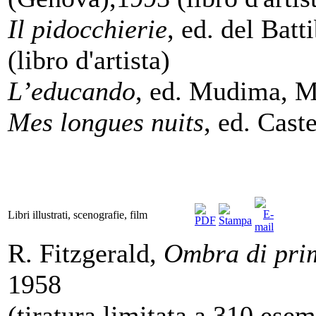
Il pidocchierie
, ed. del Bat
(libro d'artista)
L’educando
, ed. Mudima, M
Mes longues nuits
, ed. Cast
Libri illustrati, scenografie, film
R. Fitzgerald,
Ombra di pri
1958
(tiratura limitata a 310 esem