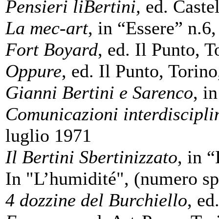
Pensieri liBertini,
ed. Castel
La mec-art
, in “Essere” n.6
Fort Boyard
, ed. Il Punto, 
Oppure
, ed. Il Punto, Torin
Gianni Bertini e Sarenco
, i
Comunicazioni interdiscipli
luglio 1971
Il Bertini Sbertinizzato
, in 
In "L’humidité", (numero spe
4 dozzine del Burchiello
, ed