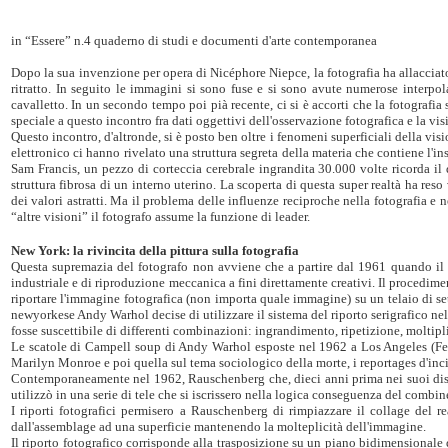
in “Essere” n.4 quaderno di studi e documenti d'arte contemporanea
Dopo la sua invenzione per opera di Nicéphore Niepce, la fotografia ha allacciato
ritratto. In seguito le immagini si sono fuse e si sono avute numerose interpol
cavalletto. In un secondo tempo poi pià recente, ci si è accorti che la fotografi
speciale a questo incontro fra dati oggettivi dell'osservazione fotografica e la visi
Questo incontro, d'altronde, si è posto ben oltre i fenomeni superficiali della vi
elettronico ci hanno rivelato una struttura segreta della materia che contiene l'i
Sam Francis, un pezzo di corteccia cerebrale ingrandita 30.000 volte ricorda il 
struttura fibrosa di un interno uterino. La scoperta di questa super realtà ha res
dei valori astratti. Ma il problema delle influenze reciproche nella fotografia e 
“altre visioni” il fotografo assume la funzione di leader.
New York: la rivincita della pittura sulla fotografia
Questa supremazia del fotografo non avviene che a partire dal 1961 quando il ra
industriale e di riproduzione meccanica a fini direttamente creativi. Il procediment
riportare l'immagine fotografica (non importa quale immagine) su un telaio di set
newyorkese Andy Warhol decise di utilizzare il sistema del riporto serigrafico nel
fosse suscettibile di differenti combinazioni: ingrandimento, ripetizione, moltipli
Le scatole di Campell soup di Andy Warhol esposte nel 1962 a Los Angeles (Ferus 
Marilyn Monroe e poi quella sul tema sociologico della morte, i reportages d'incid
Contemporaneamente nel 1962, Rauschenberg che, dieci anni prima nei suoi disegn
utilizzò in una serie di tele che si iscrissero nella logica conseguenza del combin
I riporti fotografici permisero a Rauschenberg di rimpiazzare il collage del r
dall'assemblage ad una superficie mantenendo la molteplicità dell'immagine.
Il riporto fotografico corrisponde alla trasposizione su un piano bidimensionale