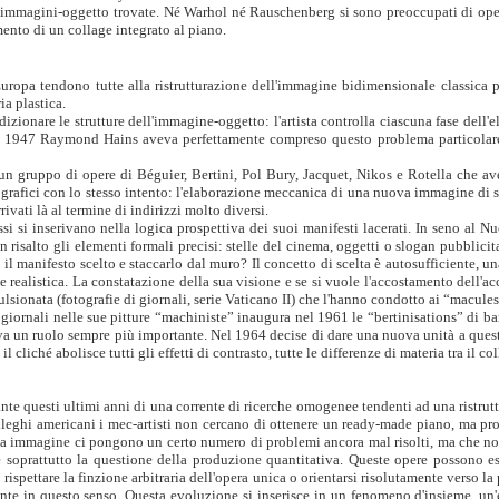
immagini-oggetto trovate. Né Warhol né Rauschenberg si sono preoccupati di opera
nto di un collage integrato al piano.
 Europa tendono tutte alla ristrutturazione dell'immagine bidimensionale classica p
ia plastica.
ionare le strutture dell'immagine-oggetto: l'artista controlla ciascuna fase dell'el
al 1947 Raymond Hains aveva perfettamente compreso questo problema particolare d
un gruppo di opere di Béguier, Bertini, Pol Bury, Jacquet, Nikos e Rotella che avev
grafici con lo stesso intento: l'elaborazione meccanica di una nuova immagine di sin
rivati là al termine di indirizzi molto diversi.
si inserivano nella logica prospettiva dei suoi manifesti lacerati. In seno al N
risalto gli elementi formali precisi: stelle del cinema, oggetti o slogan pubblicit
 il manifesto scelto e staccarlo dal muro? Il concetto di scelta è autosufficiente, u
e realistica. La constatazione della sua visione e se si vuole l'accostamento dell'a
mulsionata (fotografie di giornali, serie Vaticano II) che l'hanno condotto ai “macules
 giornali nelle sue pitture “machiniste” inaugura nel 1961 le “bertinisations” di ban
eva un ruolo sempre più importante. Nel 1964 decise di dare una nuova unità a quest
iché abolisce tutti gli effetti di contrasto, tutte le differenze di materia tra il coll
te questi ultimi anni di una corrente di ricerche omogenee tendenti ad una ristrut
lleghi americani i mec-artisti non cercano di ottenere un ready-made piano, ma pro
ova immagine ci pongono un certo numero di problemi ancora mal risolti, ma che n
ne e soprattutto la questione della produzione quantitativa. Queste opere possono e
no rispettare la finzione arbitraria dell'opera unica o orientarsi risolutamente verso 
e in questo senso. Questa evoluzione si inserisce in un fenomeno d'insieme, un'este