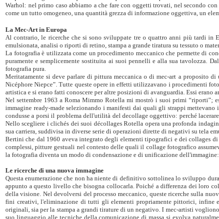
Warhol: nel primo caso abbiamo a che fare con oggetti trovati, nel secondo con 
come un tutto omogeneo, una quantità grezza di informazione oggettiva, un eleme
La Mec-Art in Europa
Al contrario, le ricerche che si sono sviluppate tre o quattro anni più tardi in
emulsionata, analisi o riporti di retino, stampa a grande tiratura su tessuto o mater
La fotografia è utilizzata come un procedimento meccanico che permette di condiz
puramente e semplicemente sostituita ai suoi pennelli e alla sua tavolozza. D
fotografia pura.
Meritatamente si deve parlare di pittura meccanica o di mec-art a proposito di 
Nicéphore Niepce”. Tutte queste opere in effetti utilizzavano i procedimenti foto
artistica e si erano fatti conoscere per altre posizioni di avanguardia. Essi erano ar
Nel settembre 1963 a Roma Mimmo Rotella mi mostrò i suoi primi “riporti”; essi 
immagine ready-made selezionando i manifesti dai quali gli strappi mettevano in 
condusse a porsi il problema dell'utilità del decollage oggettivo: perché lacerare
Nello scegliere i clichés dei suoi décollages Rotella opera una profonda indagin
sua carriera, suddivisa in diverse serie di operazioni dirette di negativi su tela e
Bertini che dal 1960 aveva integrato degli elementi tipografici e dei collages di
complessi, pitture gestuali nel contesto delle quali il collage fotografico assum
la fotografia diventa un modo di condensazione e di unificazione dell'immagine: il cl
Le ricerche di una nuova immagine
Questa enumerazione che non ha niente di definitivo sottolinea lo sviluppo duran
appunto a questo livello che bisogna collocarla. Poiché a differenza dei loro co
della visione. Nel devolversi del processo meccanico, queste ricerche sulla nu
fini creativi, l'eliminazione di tutti gli elementi propriamente pittorici, infi
originali, sia per la stampa a grandi tirature di un negativo. I mec-artisti voglio
suo linguaggio alle tecniche della comunicazione di massa si evolva naturalment