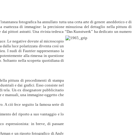
istantanea fotografica ha annullato tutta una certa arte di genere aneddotico e di
ta esattezza di immagine: la precisione minuziosa del dettaglio nella pittura di
te dai pittori astratti. Una rivista tedesca “Das Kunstwerk” ha dedicato un numero
i luce. Le negative dovute al microscopio
ta dalla luce polarizzata diventa così un
eu. I nudi di Fautrier rappresentano la
to potentemente alla rimessa in questione
vo. Soltanto nella scoperta quotidiana di
della pittura di procedimenti di stampa
dustriali e dai grafici. Esso consiste nel
di tela. Un ex disegnatore pubblicitario
ttive e manuali, una immagine-oggetto che
. A ciò fece seguito la famosa serie di
imento del riporto a suo vantaggio e lo
co espressionista: in breve, di passare
i Arman e un riporto fotografico di Andy