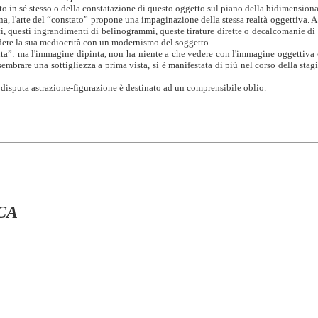
etto in sé stesso o della constatazione di questo oggetto sul piano della bidimensional
a, l'arte del “constato” propone una impaginazione della stessa realtà oggettiva. A d
ici, questi ingrandimenti di belinogrammi, queste tirature dirette o decalcomanie di
ndere la sua mediocrità con un modernismo del soggetto.
inta”: ma l'immagine dipinta, non ha niente a che vedere con l'immagine oggettiva o
embrare una sottigliezza a prima vista, si è manifestata di più nel corso della stag
a disputa astrazione-figurazione è destinato ad un comprensibile oblio.
CA