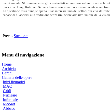
realtà sociale. Sfortunatamente gli stessi artisti urtano non soltanto contro la
questione. Bury, Rotella e Neiman hanno continuato occasionalmente a fare tiratu
La questione resta dunque aperta. Essa interessa uno dei settori più vivi dell'ar
capace di allacciarsi alla tradizione senza rinunciare alla rivoluzione della vision
Prec. -
Succ. >>
Menu di navigazione
Home
Archivio
Bertini
Galleria delle opere
Inizi figurativi
MAC
Gridi
Nucleare
Informale
Mec-art
Abbaco