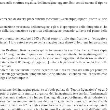
re sulla struttura organica dell'immagine-oggetto. Essi considerarono il riporto
er mezzo di diversi procedimenti meccanici: (stereotipia) riporto diretto su tela
aborazione meccanica dell'immagine, egli si è appropriato della fotografia e l'ha
ella strutturazione oggettiva dell'immagine, restando tuttavia sul piano della
o riunito nell'ottobre 1965 a Parigi sotto il titolo significativo di “omaggio a
tesi. I loro autori avevano per la maggior parte dietro di loro una lunga carriera
uovo Realismo, Rotella aveva spinto fortemente in avanti la ricerca di una super
ari. L'inseguimento di questa sottolineante espressività dell'immagine-oggetto lo
na fotografia del manifesto gioca lo stesso ruolo oggettivo dello stesso manifesto.
ccertamento dell'immagine-oggetto. Questa fu la partenza della seconda fase della
” attuali.
diere e di documenti ufficiali. A partire dal 1963 realizzò dei collages-peintures
i montaggi composti, fotografandoli e riportando il cliché su tela. In questo caso
age e le parti dipinte.
turazione dell'immagine piana: se si vuole parlare di “Nuova figurazione” oggi, è
prio di agire sulla struttura organica dell'immaginazione e sui dati fondamentali
on possiamo eludere più a lungo: l'impiego di un procedimento di riproduzione a
ssere facilmente ottenute in grande quantità, sia per la riproduzione dei clichés
la produzione in serie? La logica vorrebbe che la pittura meccanica, che impronta il
tica collettiva che non fa che tradurre il crescente inserimento dell'arte nella