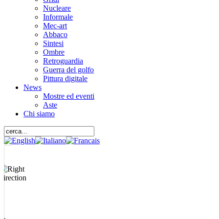
Nucleare
Informale
Mec-art
Abbaco
Sintesi
Ombre
Retroguardia
Guerra del golfo
Pittura digitale
News
Mostre ed eventi
Aste
Chi siamo