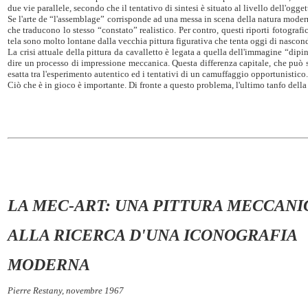
due vie parallele, secondo che il tentativo di sintesi è situato al livello dell'ogg
Se l'arte de “l'assemblage” corrisponde ad una messa in scena della natura modern
che traducono lo stesso “constato” realistico. Per contro, questi riporti fotograf
tela sono molto lontane dalla vecchia pittura figurativa che tenta oggi di nasco
La crisi attuale della pittura da cavalletto è legata a quella dell'immagine “dip
dire un processo di impressione meccanica. Questa differenza capitale, che può s
esatta tra l'esperimento autentico ed i tentativi di un camuffaggio opportunistico.
Ciò che è in gioco è importante. Di fronte a questo problema, l'ultimo tanfo dell
LA MEC-ART: UNA PITTURA MECCANI
ALLA RICERCA D'UNA ICONOGRAFIA
MODERNA
Pierre Restany, novembre 1967