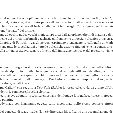
 dei rapporti sempre più pregnanti con la pittura. In un primo “tempo figurativo”, l'
azioni, tanto che, si è potuto parlare di realismo fotografico per indicare una cer
a scientifica permetteva di isolare dalla realtà le immagini “non figurative” inventa
one “astratta” del pitt
ore.
sione ad occhio nudo: vecchi muri, campi visti dall'aeroplano, effetti di materia e d
nsieme dei principi informali e tachisti: un frammento di roccia vulcanica attraversa
dripping di Pollock, i gangli nervosi esprimono pienamente la calligrafia di Mathi
o vane tutte le speculazioni e tutte le polemiche astratto-figurative, e ha contribui
nella pittura si situava sempre a livello dell'immagine tecnica o del repertorio visi
pporto fotografia-pittura sta per essere invertito con l'introduzione nell'ambito 
o del riporto fotografico in serigrafia era del resto già utilizzato dai disegnatori in
a e nell'imprimere questo cliché, dopo averlo inchiostrato, su un foglio di carta o 
la sua pittura ai fini di ottenere, con l'esclusione di tutte le interpolazioni sogge
cazione, serialità, ecc.
Gallery) e in seguito a New York (Stable) lo resero celebre da un giorno all'altro
enti, le sommosse, la sedia elettrica.
i aveva adottato la tecnica ernestiana del frottage fotografico, riprese il proced
e-painting.
eady-made con l'immagine-oggetto tutto incorporato nello stesso contesto pittori
 del concetto di ready-made. Non c'è differenza filosofica tra una accumulazione d