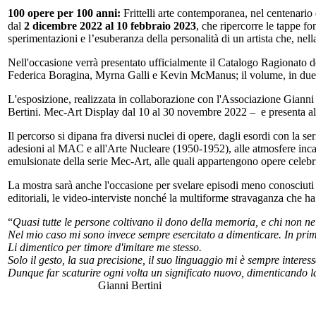
100 opere per 100 anni:
Frittelli arte contemporanea, nel centenario 
dal
2 dicembre 2022 al 10 febbraio 2023
, che ripercorre le tappe fon
sperimentazioni e l’esuberanza della personalità di un artista che, nella
Nell'occasione verrà presentato ufficialmente il Catalogo Ragionato dell
Federica Boragina, Myrna Galli e Kevin McManus; il volume, in due tomi
L'esposizione, realizzata in collaborazione con l'Associazione Gianni
Bertini. Mec-Art Display dal 10 al 30 novembre 2022 – e presenta al pu
Il percorso si dipana fra diversi nuclei di opere, dagli esordi con la s
adesioni al MAC e all'Arte Nucleare (1950-1952), alle atmosfere incanta
emulsionate della serie Mec-Art, alle quali appartengono opere celeb
La mostra sarà anche l'occasione per svelare episodi meno conosciuti sto
editoriali, le video-interviste nonché la multiforme stravaganza che ha 
“
Quasi tutte le persone coltivano il dono della memoria, e chi non ne
Nel mio caso mi sono invece sempre esercitato a dimenticare. In primo
Li dimentico per timore d'imitare me stesso.
Solo il gesto, la sua precisione, il suo linguaggio mi è sempre interess
Dunque far scaturire ogni volta un significato nuovo, dimenticando 
Gianni Bertini