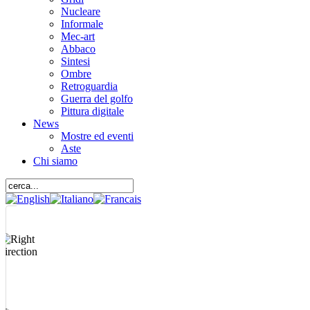
Nucleare
Informale
Mec-art
Abbaco
Sintesi
Ombre
Retroguardia
Guerra del golfo
Pittura digitale
News
Mostre ed eventi
Aste
Chi siamo