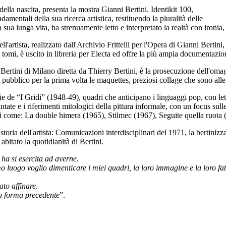
della nascita, presenta la mostra Gianni Bertini. Identikit 100,
damentali della sua ricerca artistica, restituendo la pluralità delle
 sua lunga vita, ha strenuamente letto e interpretato la realtà con ironia,
'artista, realizzato dall'Archivio Frittelli per l'Opera di Gianni Bertini
, è uscito in libreria per Electa ed offre la più ampia documentazione s
 Bertini di Milano diretta da Thierry Bertini, è la prosecuzione dell'o
bblico per la prima volta le maquettes, preziosi collage che sono alle o
erie de “I Gridi” (1948-49), quadri che anticipano i linguaggi pop, con let
te e i riferimenti mitologici della pittura informale, con un focus sulle 
ri come: La double himera (1965), Stilmec (1967), Seguite quella ruota 
ria dell'artista: Comunicazioni interdisciplinari del 1971, la bertinizzaz
abitato la quotidianità di Bertini.
 ha si esercita ad averne.
 luogo voglio dimenticare i miei quadri, la loro immagine e la loro fat
ato affinare.
la forma precedente
”.